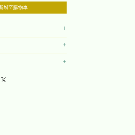
新增至購物車
添加有关您的产品的更多信息的好地
、保养和清洁说明。这也是一个很好
该产品与众不同的原因以及您的客户
。我是一个让您的客户知道如果他们
。
做的好地方。制定直截了当的退款或
并让您的客户放心购买的好方法。
添加有关您的运输方式、包装和成本
。提供有关您的运输政策的直接信息
客户放心他们可以放心地从您那里购