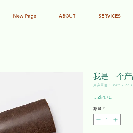
New Page
ABOUT
SERVICES
我是一个产
庫存單位： 364215375135
價
US$20.00
格
數量
*