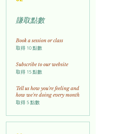
賺取點數
Book a session or class
取得 10 點數
Subscribe to our website
取得 15 點數
Tell us how you're feeling and
how we're doing every month
取得 5 點數