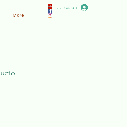
Iniciar sesión
More
ducto